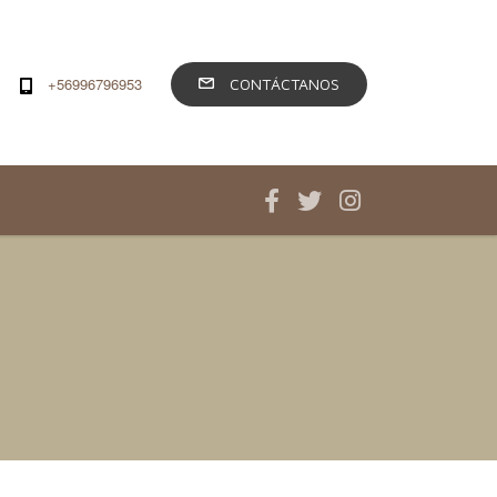
+56996796953
CONTÁCTANOS
Audit & Assurance