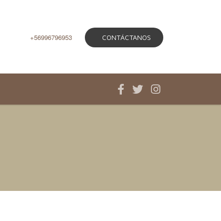
+56996796953
CONTÁCTANOS